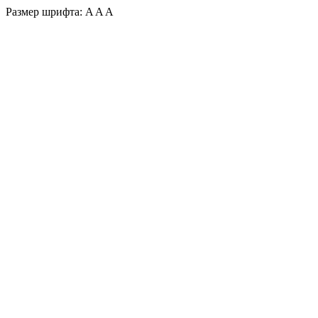
Размер шрифта:
A
A
A